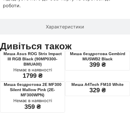
роботи.
Характеристики
Дивіться також
Миша Asus ROG Strix Impact
Миша бездротова Gembird
III RGB Black (90MP0300-
MUSWB2 Black
399
₴
BMUA00)
Немає в наявності
1799
₴
Миша бездротова 2E MF300
Миша A4Tech FM10 White
329
₴
Silent Mallow Pink (2E-
MF300WPN)
Немає в наявності
359
₴