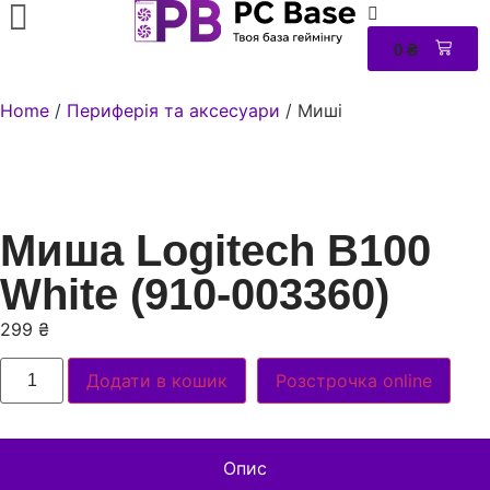
0
₴
0
Home
/
Периферія та аксесуари
/ Миші
Миша Logitech B100
White (910-003360)
299
₴
Додати в кошик
Розстрочка online
Опис