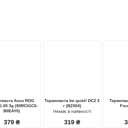
опаста Asus ROG
Термопаста be quiet! DC2 3
Термопас
RG-05 3g (90RC01C0-
г (BZ004)
Fros
B0EAY0)
Немає в наявності
379
₴
319
₴