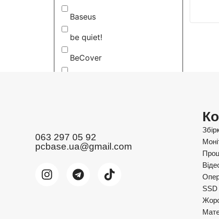
Baseus
be quiet!
BeCover
Belkin
Blizzard Entertainment
Ко
Bloody
Збір
063 297 05 92
BOYA
Моні
pcbase.ua@gmail.com
Проц
Cabletime
Віде
Опер
Cablexpert
SSD 
Жорс
Canyon
Мате