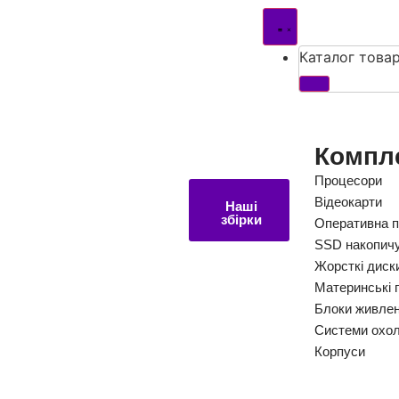
Каталог товар
Компл
Процесори
Відеокарти
Наші
збірки
Оперативна п
SSD накопичу
Жорсткі диск
Материнські 
Блоки живле
Системи охо
Корпуси