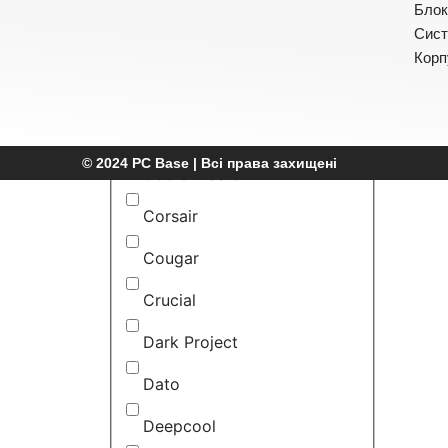
CaseCom
Блок
Сист
CHIEFTEC
Корп
Choetech
ColorWay
© 2024 PC Base | Всі права захищені
CoolerMaster
Corsair
Cougar
Crucial
Dark Project
Dato
Deepcool