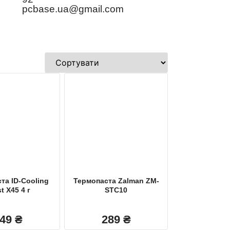
pcbase.ua@gmail.com
та ID-Cooling
Термопаста Zalman ZM-
t X45 4 г
STC10
349
₴
289
₴