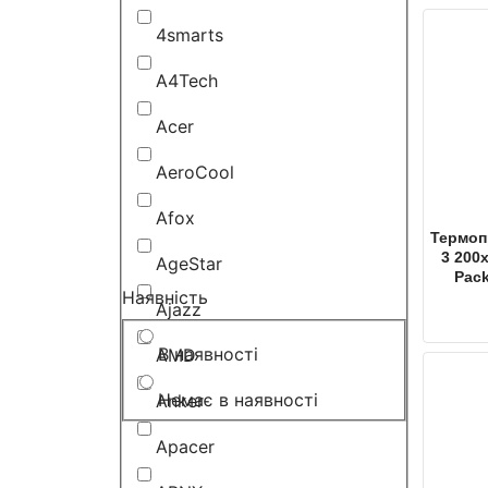
4smarts
A4Tech
Acer
AeroCool
Afox
Термопр
3 200
AgeStar
Pac
Наявність
Ajazz
В наявності
AMD
Немає в наявності
Anker
Apacer