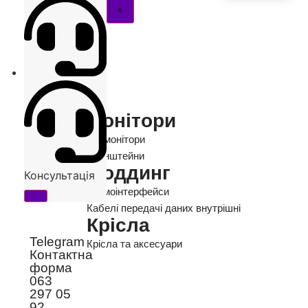
Монітори
Всі монітори
Кронштейни
Моддинг
Консультація
Термоінтерфейси
Кабелі передачі даних внутрішні
Крісла
Telegram
Крісла та аксесуари
Контактна
форма
063
297 05
92