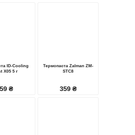
та ID-Cooling
Термопаста Zalman ZM-
t X05 5 г
STC8
159
₴
359
₴