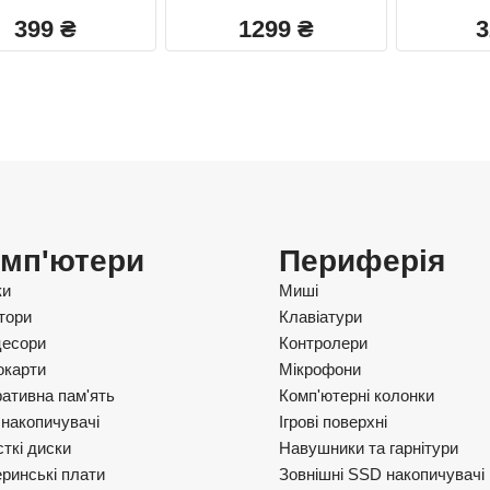
399
₴
1299
₴
мп'ютери
Периферія
ки
Миші
тори
Клавіатури
есори
Контролери
окарти
Мікрофони
ативна пам'ять
Комп'ютерні колонки
накопичувачі
Ігрові поверхні
ткі диски
Навушники та гарнітури
ринські плати
Зовнішні SSD накопичувачі