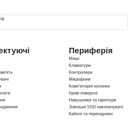
ів
ектуючі
Периферія
Миші
Клавіатури
ам'ять
Контролери
вачі
Мікрофони
и
Комп'ютерні колонки
плати
Ігрові поверхні
ння
Навушники та гарнітури
лодження
Зовнішні SSD накопичувачі
Кабелі та перехідники