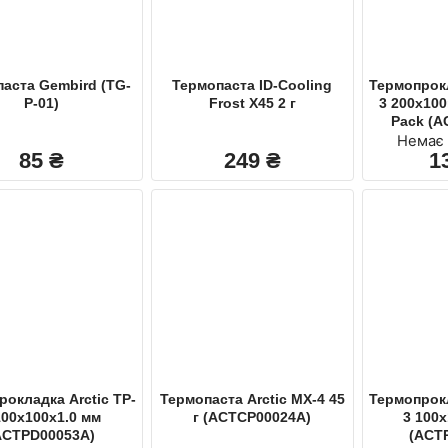
аста Gembird (TG-
Термопаста ID-Cooling
Термопрокл
P-01)
Frost X45 2 г
3 200x100
Pack (A
Немає 
85
₴
249
₴
1
окладка Arctic TP-
Термопаста Arctic MX-4 45
Термопрокл
100х100х1.0 мм
г (ACTCP00024A)
3 100
ACTPD00053A)
(ACT