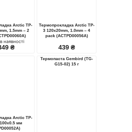
адка Arctic TP-
Термопрокладка Arctic TP-
mm, 1.5mm – 2
3 120x20mm, 1.0mm – 4
CTPD00060A)
pack (ACTPD00056A)
в наявності
349
₴
439
₴
Термопаста Gembird (TG-
G15-02) 15 г
адка Arctic TP-
х100х0.5 мм
PD00052A)