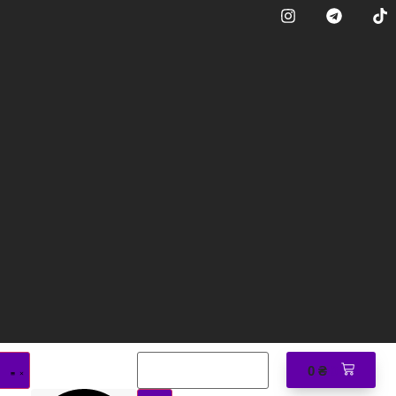
0
₴
0