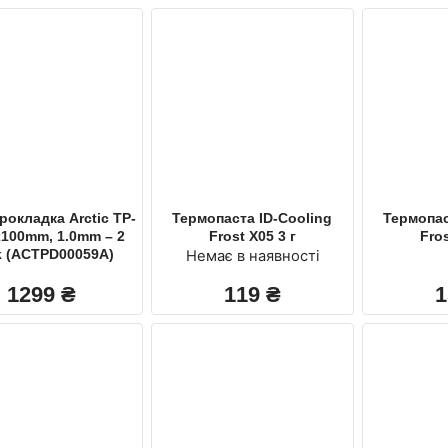
окладка Arctic TP-
Термопаста ID-Cooling
Термопас
x100mm, 1.0mm – 2
Frost X05 3 г
Fros
k (ACTPD00059A)
Немає в наявності
1299
₴
119
₴