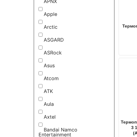
APNX
Apple
Термоп
Arctic
ASGARD
ASRock
Asus
Atcom
ATK
Aula
Axtel
Термопр
3 
Bandai Namco
(
Entertainment