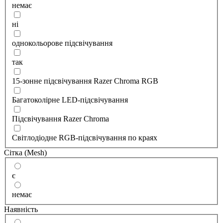
немає
ні
однокольорове підсвічування
так
15-зонне підсвічування Razer Chroma RGB
Багатоколірне LED-підсвічування
Підсвічування Razer Chroma
Світлодіодне RGB-підсвічування по краях
Сітка (Mesh)
є
немає
Наявність