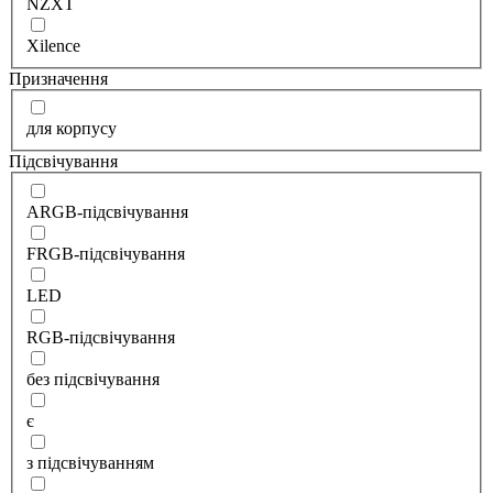
NZXT
Xilence
Призначення
для корпусу
Підсвічування
ARGB-підсвічування
FRGB-підсвічування
LED
RGB-підсвічування
без підсвічування
є
з підсвічуванням