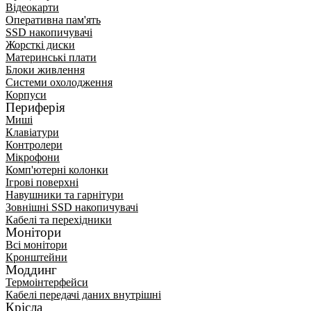
Відеокарти
Оперативна пам'ять
SSD накопичувачі
Жорсткі диски
Материнські плати
Блоки живлення
Системи охолодження
Корпуси
Периферія
Миші
Клавіатури
Контролери
Мікрофони
Комп'ютерні колонки
Ігрові поверхні
Навушники та гарнітури
Зовнішні SSD накопичувачі
Кабелі та перехідники
Монітори
Всі монітори
Кронштейни
Моддинг
Термоінтерфейси
Кабелі передачі даних внутрішні
Крісла