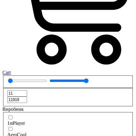
Cart
Виробник
1stPlayer
AeroCool