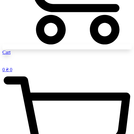
Cart
0
₴
0