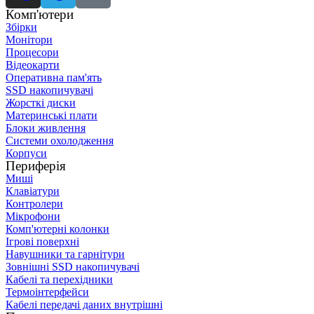
Комп'ютери
Збірки
Монітори
Процесори
Відеокарти
Оперативна пам'ять
SSD накопичувачі
Жорсткі диски
Материнські плати
Блоки живлення
Системи охолодження
Корпуси
Периферія
Миші
Клавіатури
Контролери
Мікрофони
Комп'ютерні колонки
Ігрові поверхні
Навушники та гарнітури
Зовнішні SSD накопичувачі
Кабелі та перехідники
Термоінтерфейси
Кабелі передачі даних внутрішні