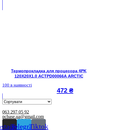
Термопрокладка для процесора 4PK
120X20X1.0 ACTPD00066A ARCTIC
100 в наявності
472
₴
063 297 05 92
pcbase.ua@gmail.com
nstagram
Telegram
Tiktok