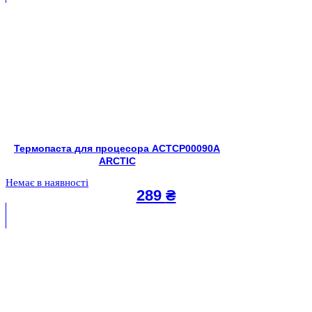
Термопаста для процесора ACTCP00090A
ARCTIC
Немає в наявності
289
₴