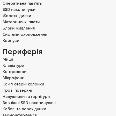
Оперативна пам'ять
SSD накопичувачі
Жорсткі диски
Материнські плати
Блоки живлення
Системи охолодження
Корпуси
Периферія
Миші
Клавіатури
Контролери
Мікрофони
Комп'ютерні колонки
Ігрові поверхні
Навушники та гарнітури
Зовнішні SSD накопичувачі
Кабелі та перехідники
Термоінтерфейси