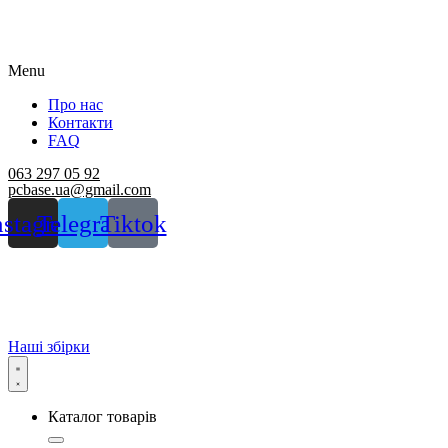
Menu
Про нас
Контакти
FAQ
063 297 05 92
pcbase.ua@gmail.com
nstagram
Telegram
Tiktok
Наші збірки
Каталог товарів