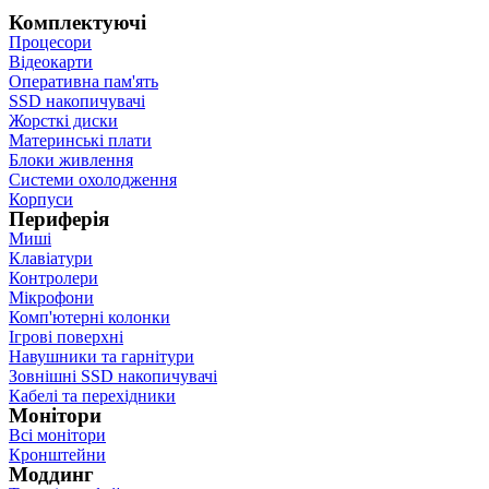
Комплектуючі
Процесори
Відеокарти
Оперативна пам'ять
SSD накопичувачі
Жорсткі диски
Материнські плати
Блоки живлення
Системи охолодження
Корпуси
Периферія
Миші
Клавіатури
Контролери
Мікрофони
Комп'ютерні колонки
Ігрові поверхні
Навушники та гарнітури
Зовнішні SSD накопичувачі
Кабелі та перехідники
Монітори
Всі монітори
Кронштейни
Моддинг