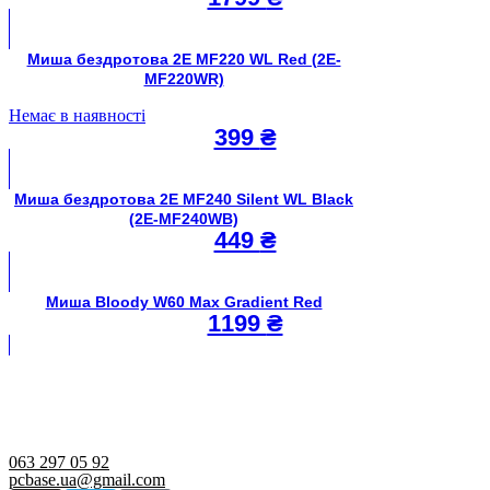
Миша бездротова 2E MF220 WL Red (2E-
MF220WR)
Немає в наявності
399
₴
Миша бездротова 2E MF240 Silent WL Black
(2E-MF240WB)
449
₴
Миша Bloody W60 Max Gradient Red
1199
₴
063 297 05 92
pcbase.ua@gmail.com