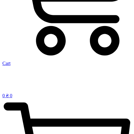
Cart
0
₴
0