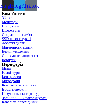
nstagram
Telegram
Tiktok
Комп'ютери
Збірки
Монітори
Процесори
Відеокарти
Оперативна пам'ять
SSD накопичувачі
Жорсткі диски
Материнські плати
Блоки живлення
Системи охолодження
Корпуси
Периферія
Миші
Клавіатури
Контролери
Мікрофони
Комп'ютерні колонки
Ігрові поверхні
Навушники та гарнітури
Зовнішні SSD накопичувачі
Кабелі та перехідники