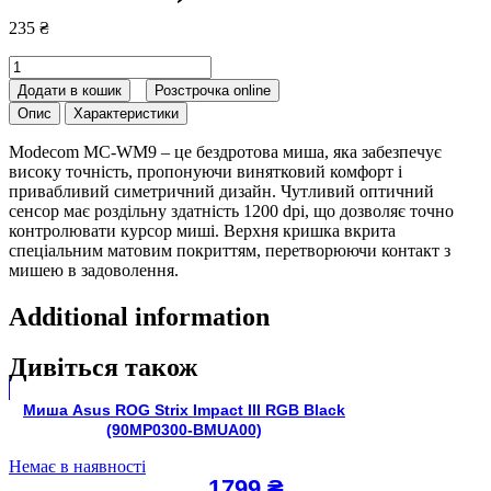
235
₴
Миша
бездротова
Додати в кошик
Розстрочка online
Modecom
Опис
Характеристики
MC-
WM9
Modecom MC-WM9 – це бездротова миша, яка забезпечує
Black
високу точність, пропонуючи винятковий комфорт і
(M-
привабливий симетричний дизайн. Чутливий оптичний
MC-
сенсор має роздільну здатність 1200 dpi, що дозволяє точно
0WM9-
контролювати курсор миші. Верхня кришка вкрита
100)
спеціальним матовим покриттям, перетворюючи контакт з
quantity
мишею в задоволення.
Additional information
Дивіться також
Миша Asus ROG Strix Impact III RGB Black
(90MP0300-BMUA00)
Немає в наявності
1799
₴