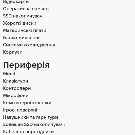
Відеокарти
Оперативна пам'ять
SSD накопичувачі
Жорсткі диски
Материнські плати
Блоки живлення
Системи охолодження
Корпуси
Периферія
Миші
Клавіатури
Контролери
Мікрофони
Комп'ютерні колонки
Ігрові поверхні
Навушники та гарнітури
Зовнішні SSD накопичувачі
Кабелі та перехідники