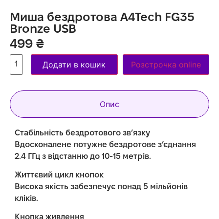
Миша бездротова A4Tech FG35
Bronze USB
499
₴
Додати в кошик
Розстрочка online
Опис
Стабільність бездротового зв’язку
Вдосконалене потужне бездротове з’єднання
2.4 ГГц з відстанню до 10-15 метрів.
Життєвий цикл кнопок
Висока якість забезпечує понад 5 мільйонів
кліків.
Кнопка живлення