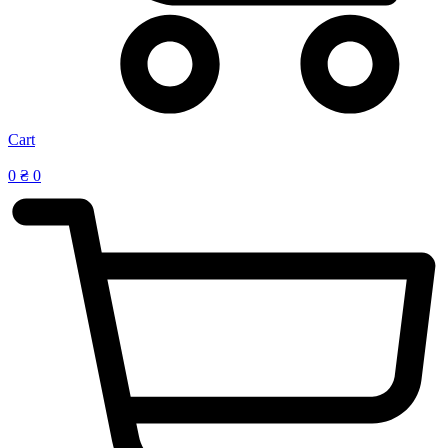
Cart
0
₴
0