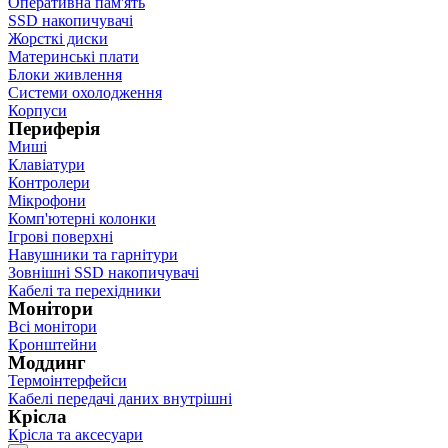
Оперативна пам'ять
SSD накопичувачі
Жорсткі диски
Материнські плати
Блоки живлення
Системи охолодження
Корпуси
Периферія
Миші
Клавіатури
Контролери
Мікрофони
Комп'ютерні колонки
Ігрові поверхні
Навушники та гарнітури
Зовнішні SSD накопичувачі
Кабелі та перехідники
Монітори
Всі монітори
Кронштейни
Моддинг
Термоінтерфейси
Кабелі передачі даних внутрішні
Крісла
Крісла та аксесуари