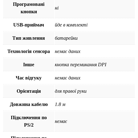
Програмовані
ні
кнопки
USB-приймач
йде в комплекті
Тип живлення
батарейки
Технологія сенсора
немає даних
Інше
кнопка перемикання DPI
Час відгуку
немає даних
Орієнтація
для правої руки
Довжина кабелю
1.8 м
Підключення по
немає
PS/2