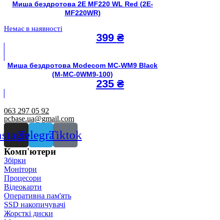
Миша бездротова 2E MF220 WL Red (2E-
MF220WR)
Немає в наявності
399
₴
Миша бездротова Modecom MC-WM9 Black
(M-MC-0WM9-100)
235
₴
063 297 05 92
pcbase.ua@gmail.com
nstagram
Telegram
Tiktok
Комп'ютери
Збірки
Монітори
Процесори
Відеокарти
Оперативна пам'ять
SSD накопичувачі
Жорсткі диски