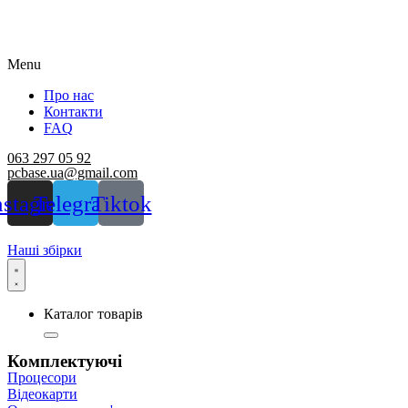
Menu
Про нас
Контакти
FAQ
063 297 05 92
pcbase.ua@gmail.com
nstagram
Telegram
Tiktok
Наші збірки
Каталог товарів
Комплектуючі
Процесори
Відеокарти