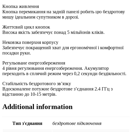
Black/Blue
USB
Кнопка живлення
quantity
Кнопка перемикання на задній панелі робить цю бездротову
мишу ідеальним супутником в дорозі.
Життєвий цикл кнопок
Висока якість забезпечує понад 5 мільйонів кліків.
Нековзка поверхня корпусу
Забезпечує покращений хват для ергономічної і комфортної
посадки руки.
Регульоване енергозбереження
4 рівня регулювання енергозбереження. Акумулятор
переходить в сплячий режим через 0,2 секунди бездіяльності.
Стабільність бездротового зв’язку
Вдосконалене потужне бездротове з’єднання 2.4 ГГц з
відстанню до 10-15 метрів.
Additional information
Тип з'єднання
бездротове підключення