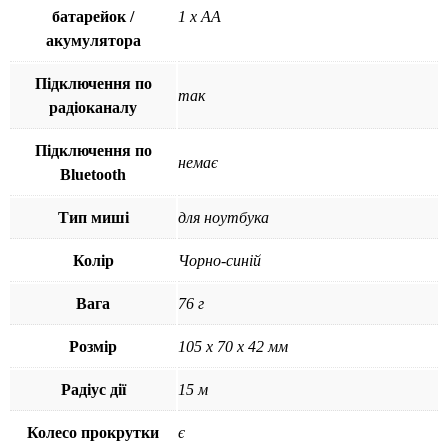
батарейок /
1 х АА
акумулятора
Підключення по
так
радіоканалу
Підключення по
немає
Bluetooth
Тип миші
для ноутбука
Колір
Чорно-синій
Вага
76 г
Розмір
105 х 70 х 42 мм
Радіус дії
15 м
Колесо прокрутки
є