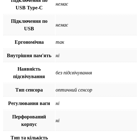
Підключення по
немає
USB Type-C
Підключення по
немає
USB
Ергономічна
так
Внутрішня пам'ять
ні
Наявність
без підсвічування
підсвічування
Тип сенсора
оптичний сенсор
Регулювання ваги
ні
Перфорований
ні
корпус
Тип та кількість