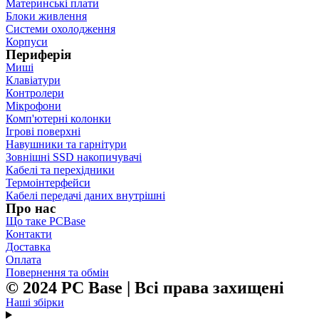
Материнські плати
Блоки живлення
Системи охолодження
Корпуси
Периферія
Миші
Клавіатури
Контролери
Мікрофони
Комп'ютерні колонки
Ігрові поверхні
Навушники та гарнітури
Зовнішні SSD накопичувачі
Кабелі та перехідники
Термоінтерфейси
Кабелі передачі даних внутрішні
Про нас
Що таке PCBase
Контакти
Доставка
Оплата
Повернення та обмін
© 2024 PC Base | Всі права захищені
Наші збірки