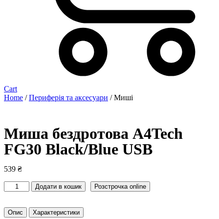
Cart
Home
/
Периферія та аксесуари
/ Миші
Миша бездротова A4Tech
FG30 Black/Blue USB
539
₴
Миша
Додати в кошик
Розстрочка online
бездротова
A4Tech
FG30
Опис
Характеристики