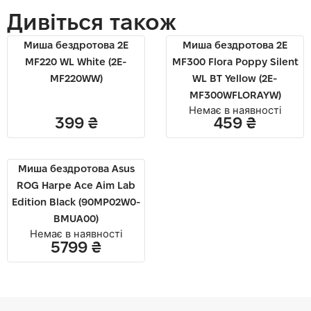
Дивіться також
Миша бездротова 2E
Миша бездротова 2E
MF220 WL White (2E-
MF300 Flora Poppy Silent
MF220WW)
WL BT Yellow (2E-
MF300WFLORAYW)
Немає в наявності
399
₴
459
₴
Миша бездротова Asus
ROG Harpe Ace Aim Lab
Edition Black (90MP02W0-
BMUA00)
Немає в наявності
5799
₴