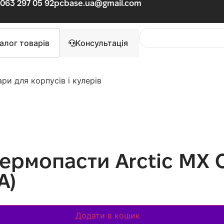
063 297 05 92
pcbase.ua@gmail.com
алог товарів
Консультація
ри для корпусів і кулерів
ермопасти Arctic MX C
A)
Додати в кошик