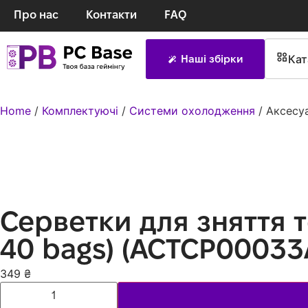
Про нас
Контакти
FAQ
Кат
Наші збірки
Home
/
Комплектуючі
/
Системи охолодження
/ Аксесуа
Серветки для зняття т
40 bags) (ACTCP00033
349
₴