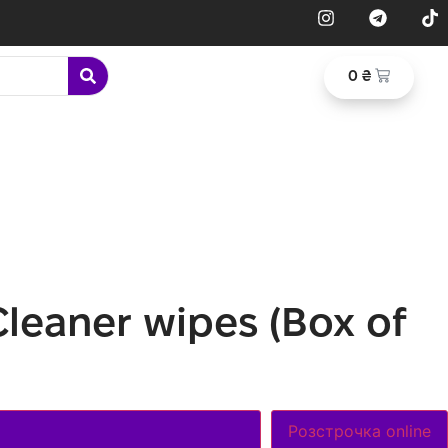
0
₴
leaner wipes (Box of
Розстрочка online