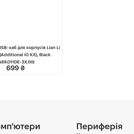
SB-хаб для корпусів Lian Li
Additional IO Kit), Black
G89.O11DE-3X.00)
699
₴
мп'ютери
Периферія