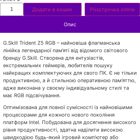
Додати в кошик
Розстрочка online
Опис
G.Skill Trident Z5 RGB – найновіша флагманська
лінійка легендарної пам’яті від відомого світового
бренду G.Skill. Створена для ентузіастів,
екстремальних геймерів, любителів пошуку
найкращих комплектуючих для свого ПК. Є не тільки
продуктивною, а й стильною оперативною пам’яттю,
адже виконана у своєму індивідуальному стилі та
має RGB ​​підсвічування.
Оптимізована для повної сумісності із найновішими
процесорами для кожного нового покоління
платформ Intel. Побудована для досягнення високого
рівня продуктивності, здатна наділити високою
швидкодією будь-який ігровий комп’ютер або