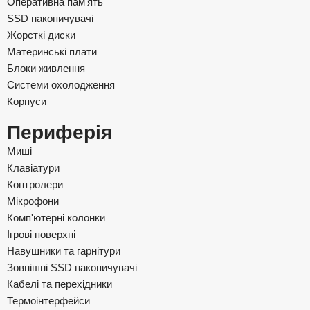
Оперативна пам'ять
SSD накопичувачі
Жорсткі диски
Материнські плати
Блоки живлення
Системи охолодження
Корпуси
Периферія
Миші
Клавіатури
Контролери
Мікрофони
Комп'ютерні колонки
Ігрові поверхні
Навушники та гарнітури
Зовнішні SSD накопичувачі
Кабелі та перехідники
Термоінтерфейси