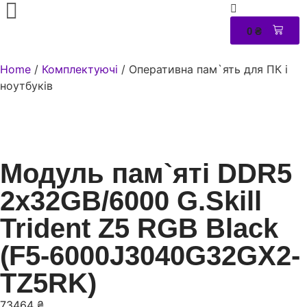
0
₴
0
Home
/
Комплектуючі
/ Оперативна пам`ять для ПК і
ноутбуків
Модуль пам`ятi DDR5
2x32GB/6000 G.Skill
Trident Z5 RGB Black
(F5-6000J3040G32GX2-
TZ5RK)
73464
₴