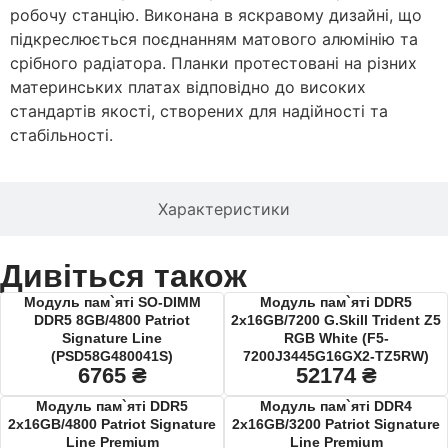
робочу станцію. Виконана в яскравому дизайні, що
підкреслюється поєднанням матового алюмінію та
срібного радіатора. Планки протестовані на різних
материнських платах відповідно до високих
стандартів якості, створених для надійності та
стабільності.
Характеристики
Дивіться також
Модуль пам`яті SO-DIMM
Модуль пам`ятi DDR5
DDR5 8GB/4800 Patriot
2x16GB/7200 G.Skill Trident Z5
Signature Line
RGB White (F5-
(PSD58G480041S)
7200J3445G16GX2-TZ5RW)
6765
₴
52174
₴
Модуль пам`яті DDR5
Модуль пам`яті DDR4
2x16GB/4800 Patriot Signature
2x16GB/3200 Patriot Signature
Line Premium
Line Premium