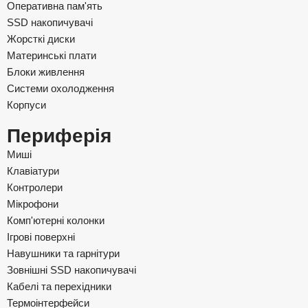
Оперативна пам'ять
SSD накопичувачі
Жорсткі диски
Материнські плати
Блоки живлення
Системи охолодження
Корпуси
Периферія
Миші
Клавіатури
Контролери
Мікрофони
Комп'ютерні колонки
Ігрові поверхні
Навушники та гарнітури
Зовнішні SSD накопичувачі
Кабелі та перехідники
Термоінтерфейси