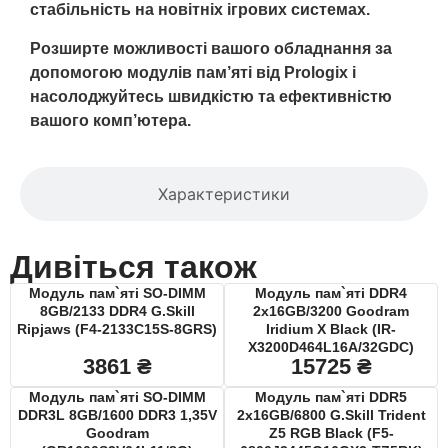
стабільність на новітніх ігрових системах.
Розширте можливості вашого обладнання за
допомогою модулів пам’яті від Prologix і
насолоджуйтесь швидкістю та ефективністю
вашого комп’ютера.
Характеристики
Дивіться також
Модуль пам`ятi SO-DIMM
Модуль пам`ятi DDR4
8GB/2133 DDR4 G.Skill
2x16GB/3200 Goodram
Ripjaws (F4-2133C15S-8GRS)
Iridium X Black (IR-
X3200D464L16A/32GDC)
3861
₴
15725
₴
Модуль пам`ятi SO-DIMM
Модуль пам`ятi DDR5
DDR3L 8GB/1600 DDR3 1,35V
2x16GB/6800 G.Skill Trident
Goodram
Z5 RGB Black (F5-