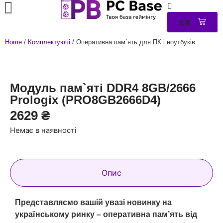
0
₴
0
Home
/
Комплектуючі
/ Оперативна пам`ять для ПК і ноутбуків
Модуль пам`ятi DDR4 8GB/2666
Prologix (PRO8GB2666D4)
2629
₴
Немає в наявності
Опис
Представляємо вашій увазі новинку на
українському ринку – оперативна пам’ять від