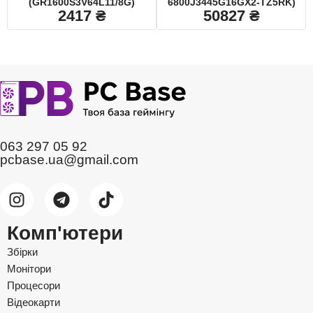
(GR1600S3V64L11/8G)
6800J3445G16GX2-TZ5RK)
2417
₴
50827
₴
063 297 05 92
pcbase.ua@gmail.com
Комп'ютери
Збірки
Монітори
Процесори
Відеокарти