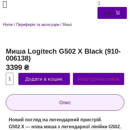
0
₴
0
Home
/
Периферія та аксесуари
/ Миші
Миша Logitech G502 X Black (910-
006138)
3399
₴
Додати в кошик
Розстрочка online
Опис
Новий погляд на легендарний пристрій.
G502 X — нова миша з легендарної лінійки G502.