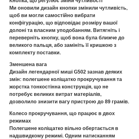
Кнопка, що регулює зміни чутливості
Ми оновили дизайн кнопки змінили чутливість,
щоб ви могли самостійно вибрати
конфігурацію, що відповідає розміру вашої
долоні та власним уподобанням. Витягніть і
переверніть кнопку, щоб вона була ближче до
великого пальця, або замініть її кришкою з
комплекту поставки.
Зменшена вага
Дизайн легендарної миші G502 зазнав деяких
змін: полегшене коліщатко прокручування та
жорстка тонкостінна конструкція, що не
потребує великих витрат матеріалів,
дозволило знизити вагу пристрою до 89 грамів.
Колесо прокручування, що працює в двох
режимах
Полегшене коліщатко вільно обертається в
надшвидкому режимі. Одним натисканням