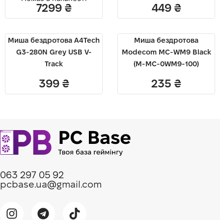
7299
₴
449
₴
Миша бездротова A4Tech
Миша бездротова
G3-280N Grey USB V-
Modecom MC-WM9 Black
Track
(M-MC-0WM9-100)
399
₴
235
₴
063 297 05 92
pcbase.ua@gmail.com