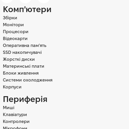
Комп'ютери
Збірки
Монітори
Процесори
Відеокарти
Оперативна пам'ять
SSD накопичувачі
Жорсткі диски
Материнські плати
Блоки живлення
Системи охолодження
Корпуси
Периферія
Миші
Клавіатури
Контролери
Мікрофони