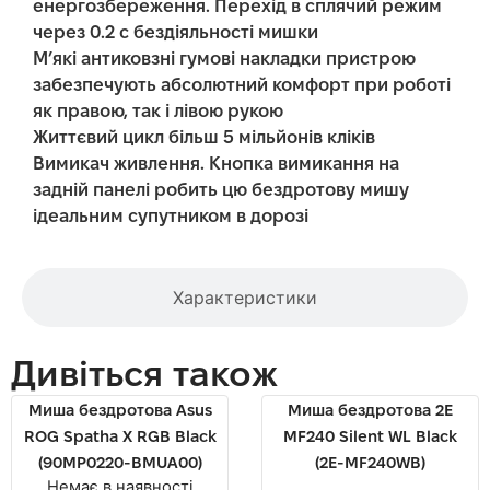
енергозбереження. Перехід в сплячий режим
через 0.2 с бездіяльності мишки
М’які антиковзні гумові накладки пристрою
забезпечують абсолютний комфорт при роботі
як правою, так і лівою рукою
Життєвий цикл більш 5 мільйонів кліків
Вимикач живлення. Кнопка вимикання на
задній панелі робить цю бездротову мишу
ідеальним супутником в дорозі
Характеристики
Дивіться також
Миша бездротова Asus
Миша бездротова 2E
ROG Spatha X RGB Black
MF240 Silent WL Black
(90MP0220-BMUA00)
(2E-MF240WB)
Немає в наявності