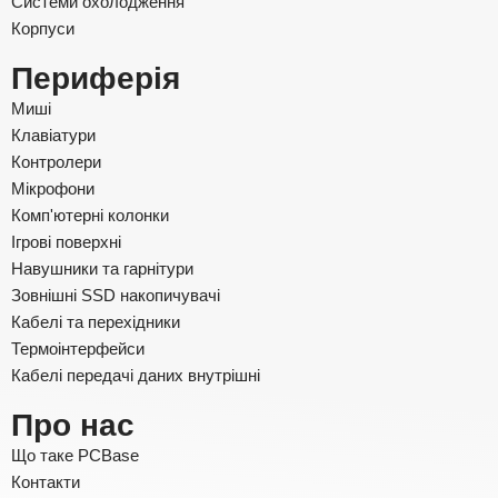
Системи охолодження
Корпуси
Периферія
Миші
Клавіатури
Контролери
Мікрофони
Комп'ютерні колонки
Ігрові поверхні
Навушники та гарнітури
Зовнішні SSD накопичувачі
Кабелі та перехідники
Термоінтерфейси
Кабелі передачі даних внутрішні
Про нас
Що таке PCBase
Контакти