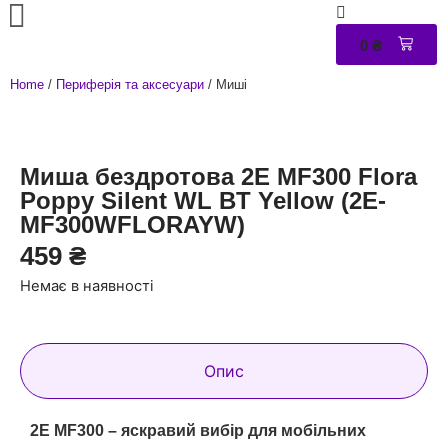
0
₴
0
Home
/
Периферія та аксесуари
/ Миші
Миша бездротова 2E MF300 Flora
Poppy Silent WL BT Yellow (2E-
MF300WFLORAYW)
459
₴
Немає в наявності
Опис
2E MF300 – яскравий вибір для мобільних