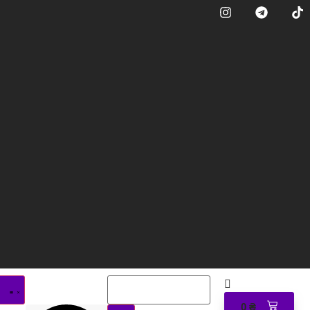
0
₴
0