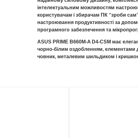
надійному силовому дизайну, комплекс
інтелектуальним можливостям настроюв
користувачам і збирачам ПК “зроби сам
настроювання продуктивності за допомо
програмного забезпечення та мікропрог
ASUS PRIME B660M-A D4-CSM має елеган
чорно-білим оздобленням, елементами 
човник, металевим шильдиком і кришкою