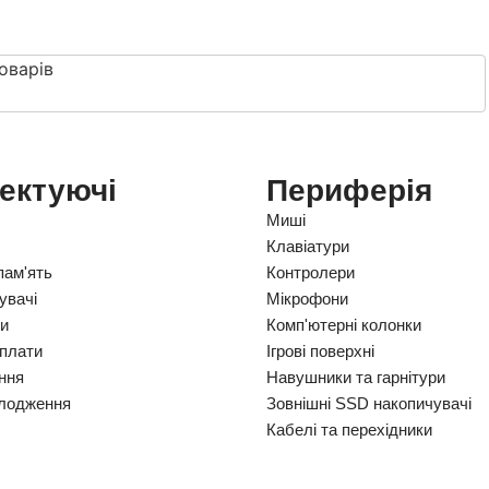
оварів
ектуючі
Периферія
Миші
Клавіатури
пам'ять
Контролери
увачі
Мікрофони
ки
Комп'ютерні колонки
 плати
Ігрові поверхні
ння
Навушники та гарнітури
лодження
Зовнішні SSD накопичувачі
Кабелі та перехідники