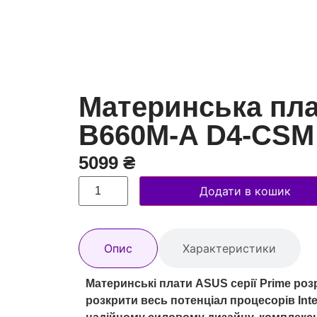
Материнська пла
B660M-A D4-CSM 
5099
₴
Додати в кошик
Опис
Характеристики
Материнські плати ASUS серії Prime роз
розкрити весь потенціал процесорів Intel