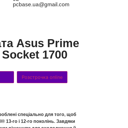
pcbase.ua@gmail.com
та Asus Prime
Socket 1700
Розстрочка online
роблені спеціально для того, щоб
® 13-го і 12-го поколінь. Завдяки