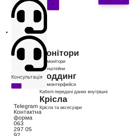
Монітори
Всі монітори
Кронштейни
Моддинг
Консультація
Термоінтерфейси
Кабелі передачі даних внутрішні
Крісла
Telegram
Крісла та аксесуари
Контактна
форма
063
297 05
92