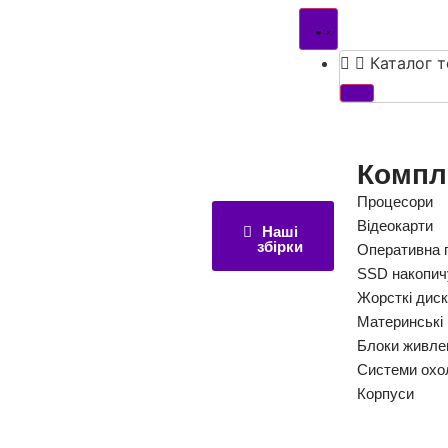
Каталог т
Компл
Процесори
Відеокарти
Наші
збірки
Оперативна 
SSD накопич
Жорсткі дис
Материнські
Блоки живле
Системи охо
Корпуси