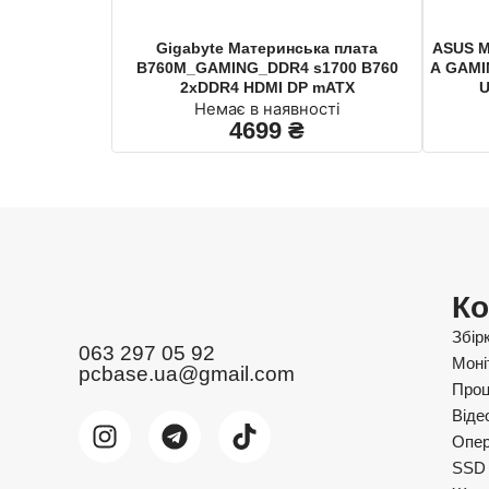
Gigabyte Материнська плата
ASUS М
B760M_GAMING_DDR4 s1700 B760
A GAMI
2xDDR4 HDMI DP mATX
U
Немає в наявності
4699
₴
Ко
Збір
063 297 05 92
Моні
pcbase.ua@gmail.com
Проц
Віде
Опер
SSD 