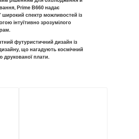
ним рішенням для охолодження й
ання, Prime B660 надає
” широкий спектр можливостей із
гою інтуїтивно зрозумілого
рам.
тний футуристичний дизайн із
дизайну, що нагадують космічний
 друкованої плати.