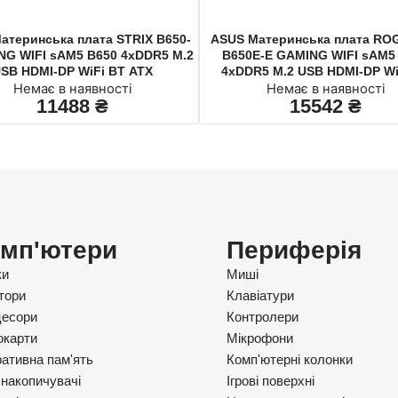
атеринcька плата STRIX B650-
ASUS Материнcька плата ROG
NG WIFI sAM5 B650 4xDDR5 M.2
B650E-E GAMING WIFI sAM5
SB HDMI-DP WiFi BT ATX
4xDDR5 M.2 USB HDMI-DP Wi
Немає в наявності
Немає в наявності
11488
₴
15542
₴
мп'ютери
Периферія
ки
Миші
тори
Клавіатури
есори
Контролери
окарти
Мікрофони
ативна пам'ять
Комп'ютерні колонки
накопичувачі
Ігрові поверхні