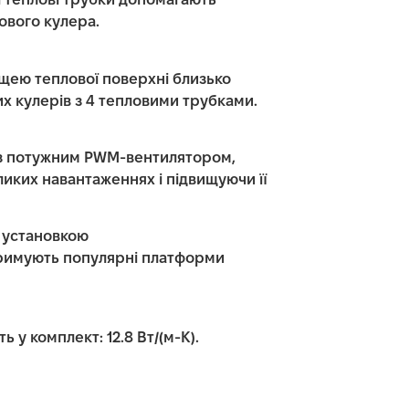
 теплові трубки допомагають
вого кулера.
ощею теплової поверхні близько
их кулерів з 4 тепловими трубками.
 з потужним PWM-вентилятором,
иких навантаженнях і підвищуючи її
 установкою
тримують популярні платформи
 у комплект: 12.8 Вт/(м-К).