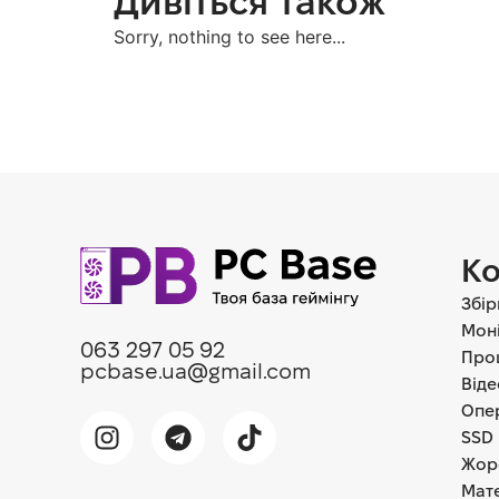
Дивіться також
Sorry, nothing to see here...
Ко
Збір
Мон
063 297 05 92
Про
pcbase.ua@gmail.com
Від
Опер
SSD 
Жор
Мате