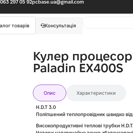
063 297 05 92
pcbase.ua@gmail.com
алог товарів
Консультація
Кулер процесор
Paladin EX400S
Опис
Характеристики
H.D.T 3.0
Поліпшений теплопровідник швидко від
Високопродуктивні теплові трубки H.D.T