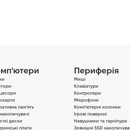
мп'ютери
Периферія
ки
Миші
ітори
Клавіатури
цесори
Контролери
еокарти
Мікрофони
ативна пам'ять
Комп'ютерні колонки
накопичувачі
Ігрові поверхні
сткі диски
Навушники та гарнітури
ринські плати
Зовнішні SSD накопичува