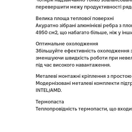
Чотири надзвичайно тонко збалансовані
перевершити межу продуктивності рядо
Велика площа теплової поверхні
Акуратно зібрані алюмінієві ребра з пл
4950 см2, що набагато більше, ніж у інш
Оптимальне охолодження
Збільшуйте ефективність охолодження
зменшуючи швидкість роботи при невел
під час високого навантаження.
Металеві монтажні кріплення з простою
Модернізовані металеві комплекти під
INTEL/AMD.
Термопаста
Теплопровідність термопасти, що входить