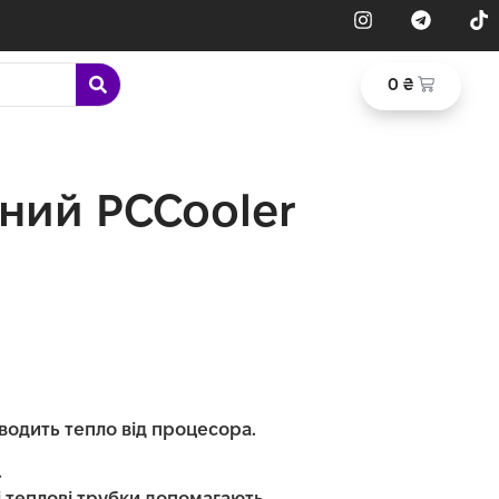
0
₴
ний PCCooler
водить тепло від процесора.
.