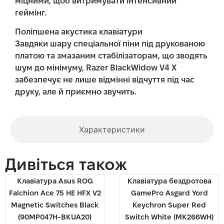
міцними, щоб витримувати інтенсивний
геймінг.
Поліпшена акустика клавіатури
Завдяки шару спеціальної піни під друкованою
платою та змазаним стабілізаторам, що зводять
шум до мінімуму, Razer BlackWidow V4 X
забезпечує не лише відмінні відчуття під час
друку, але й приємно звучить.
Характеристики
Дивіться також
Клавiатура Asus ROG
Клавіатура бездротова
Falchion Ace 75 HE HFX V2
GamePro Asgard Yord
Magnetic Switches Black
Keychron Super Red
(90MP047H-BKUA20)
Switch White (MK266WH)