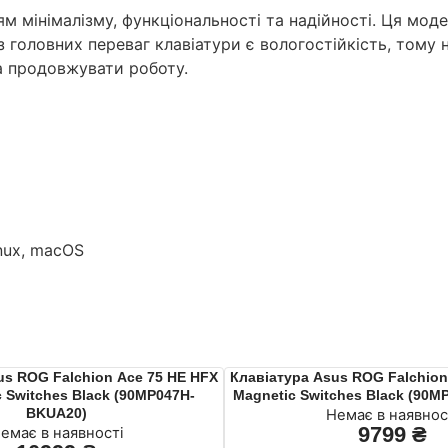
м мінімалізму, функціональності та надійності. Ця мод
з головних переваг клавіатури є вологостійкість, том
на продовжувати роботу.
nux, macOS
us ROG Falchion Ace 75 HE HFX
Клавiатура Asus ROG Falchion
 Switches Black (90MP047H-
Magnetic Switches Black (90
BKUA20)
Немає в наявнос
9799
₴
емає в наявності