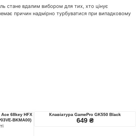
ель стане вдалим вибором для тих, хто цінує
у немає причин надмірно турбуватися при випадковому
 Ace 68key HFX
Клавіатура GamePro GK550 Black
649
₴
MP03VE-BKMA00)
ті