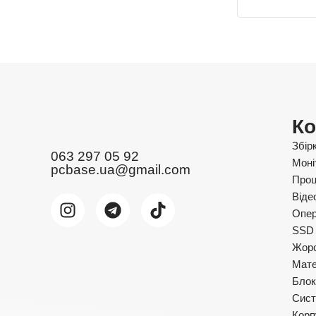
Ко
Збір
063 297 05 92
Моні
pcbase.ua@gmail.com
Проц
Віде
Опер
SSD 
Жорс
Мате
Блок
Сист
Корп