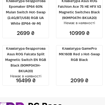
Клавіатура бездротова
Клавiатура Asus ROG
Epomaker EP64 60%
Falchion Ace 75 HE HFX V2
Mulan Switch Hot-Swap
Magnetic Switches Black
(2.4G/BT/USB) RGB UA
(90MP047H-BKUA20)
Немає в наявності
White (EP64-W-M)
2699
₴
10999
₴
Клавіатура бездротова
Клавіатура GamePro
Asus ROG Falcata Split
MK160B Red з Hot-Swap
Magnetic Switch EN RGB
RGB Black
Black (90MP043H-
BKUA20)
Немає в наявності
16499
₴
2099
₴