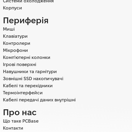
Системи охолодження
Корпуси
Периферія
Миші
Клавіатури
Контролери
Мікрофони
Комп'ютерні колонки
Ігрові поверхні
Навушники та гарнітури
Зовнішні SSD накопичувачі
Кабелі та перехідники
Термоінтерфейси
Кабелі передачі даних внутрішні
Про нас
Що таке PCBase
Контакти