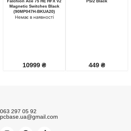
Falchion Ace 75 HE HFX V2
PS/2 Black
Magnetic Switches Black
(90MP047H-BKUA20)
Немає в наявності
10999
₴
449
₴
063 297 05 92
pcbase.ua@gmail.com