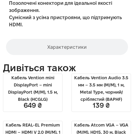
Позолочені конектори для ідеальної якості
зображення.
Сумісний з усіма пристроями, що підтримують
HDMI.
Характеристики
Дивіться також
Кабель Vention mini
Кабель Vention Audio 3.5
DisplayPort – mini
мм – 3.5 мм (M/M), 1 м,
DisplayPort (M/M), 1.5 м,
Metal Type, чорний/
Black (HCGLG)
сріблястий (BAPHF)
649
₴
139
₴
Кабель REAL-EL Premium
Кабель Atcom VGA – VGA
HDMI – HDMI V 2.0 (M/M), 1
(M/M), HD15, 30 м, Black