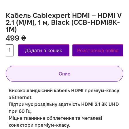
Кабель Cablexpert HDMI – HDMI V
2.1 (M/M), 1 м, Black (CCB-HDMI8K-
1M)
499
₴
Додати в кошик
Розстрочка online
Опис
Високошвидкісний кабель HDMI преміум-класу
з Ethernet.
Підтримує роздільну здатність HDMI 2.1 8K UHD
при 60 Гц.
Міцне тканинне обплетення та металеві
конектори преміум-класу.