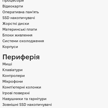
Процесори
Відеокарти
Оперативна пам'ять
SSD накопичувачі
Жорсткі диски
Материнські плати
Блоки живлення
Системи охолодження
Корпуси
Периферія
Миші
Клавіатури
Контролери
Мікрофони
Комп'ютерні колонки
Ігрові поверхні
Навушники та гарнітури
Зовнішні SSD накопичувачі