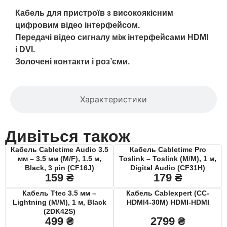
Кабель для пристроїв з високоякісним
цифровим відео інтерфейсом.
Передачі відео сигналу між інтерфейсами HDMI
і DVI.
Золочені контакти і роз’єми.
Характеристики
Дивіться також
Кабель Cabletime Audio 3.5
Кабель Cabletime Pro
мм – 3.5 мм (M/F), 1.5 м,
Toslink – Toslink (M/M), 1 м,
Black, 3 pin (CF16J)
Digital Audio (CF31H)
159
₴
179
₴
Кабель Ttec 3.5 мм –
Кабель Cablexpert (CC-
Lightning (M/M), 1 м, Black
HDMI4-30M) HDMI-HDMI
(2DK42S)
499
₴
2799
₴