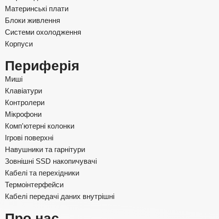
Материнські плати
Блоки живлення
Системи охолодження
Корпуси
Периферія
Миші
Клавіатури
Контролери
Мікрофони
Комп'ютерні колонки
Ігрові поверхні
Навушники та гарнітури
Зовнішні SSD накопичувачі
Кабелі та перехідники
Термоінтерфейси
Кабелі передачі даних внутрішні
Про нас