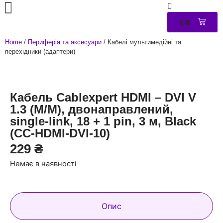
0
₴
0
Home
/
Периферія та аксесуари
/ Кабелі мультимедійні та
перехідники (адаптери)
Кабель Cablexpert HDMI – DVI V
1.3 (M/M), двонаправлений,
single-link, 18 + 1 pin, 3 м, Black
(CC-HDMI-DVI-10)
229
₴
Немає в наявності
Опис