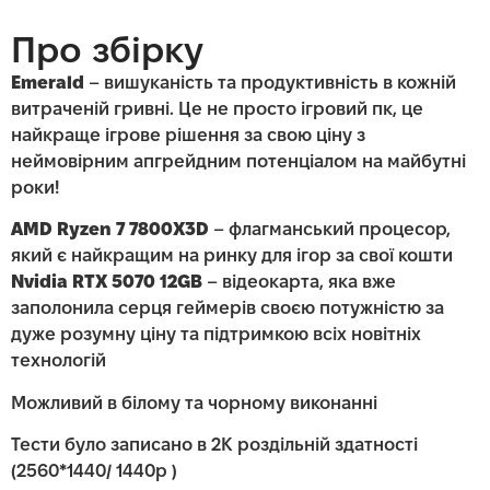
Про збірку
Emerald
– вишуканість та продуктивність в кожній
витраченій гривні. Це не просто ігровий пк, це
найкраще ігрове рішення за свою ціну з
неймовірним апгрейдним потенціалом на майбутні
роки!
AMD Ryzen 7 7800X3D
– флагманський процесор,
який є найкращим на ринку для ігор за свої кошти
Nvidia RTX 5070 12GB
– відеокарта, яка вже
заполонила серця геймерів своєю потужністю за
дуже розумну ціну та підтримкою всіх новітніх
технологій
Можливий в білому та чорному виконанні
Тести було записано в 2K роздільній здатності
(2560*1440/ 1440p )