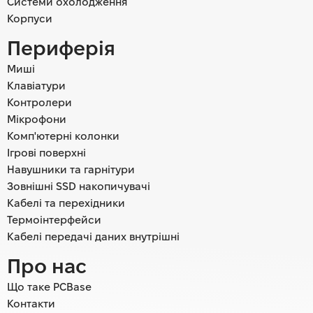
Системи охолодження
Корпуси
Периферія
Миші
Клавіатури
Контролери
Мікрофони
Комп'ютерні колонки
Ігрові поверхні
Навушники та гарнітури
Зовнішні SSD накопичувачі
Кабелі та перехідники
Термоінтерфейси
Кабелі передачі даних внутрішні
Про нас
Що таке PCBase
Контакти