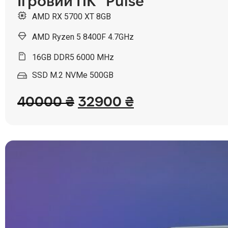
Ігровий ПК “Pulse”
AMD RX 5700 XT 8GB
AMD Ryzen 5 8400F 4.7GHz
16GB DDR5 6000 MHz
SSD M.2 NVMe 500GB
40000
₴
32900
₴