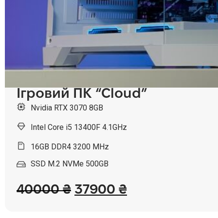
Ігровий ПК “Cloud”
Nvidia RTX 3070 8GB
Intel Core i5 13400F 4.1GHz
16GB DDR4 3200 MHz
SSD M.2 NVMe 500GB
40000
₴
37900
₴