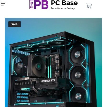
Sale!
Sale!