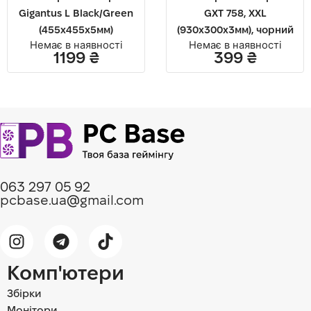
Gigantus L Black/Green
GXT 758, XXL
(455х455х5мм)
(930x300x3мм), чорний
Немає в наявності
Немає в наявності
1199
₴
399
₴
063 297 05 92
pcbase.ua@gmail.com
Комп'ютери
Збірки
Монітори