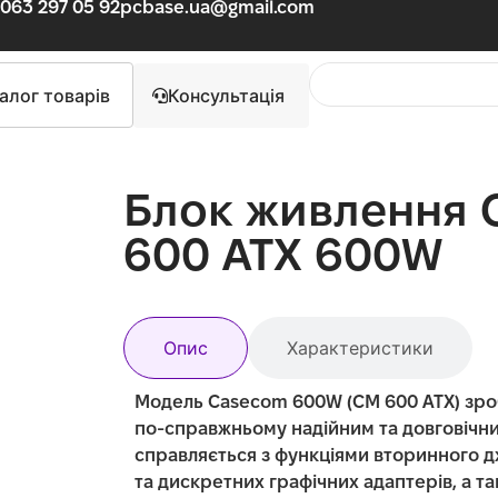
063 297 05 92
pcbase.ua@gmail.com
алог товарів
Консультація
Блок живлення
600 ATX 600W
Опис
Характеристики
Модель Casecom 600W (CM 600 ATX) зр
по-справжньому надійним та довговічн
справляється з функціями вторинного 
та дискретних графічних адаптерів, а т