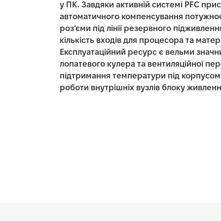
у ПК. Завдяки активній системі PFC прис
автоматичного компенсування потужност
роз’єми під лінії резервного підживленн
кількість входів для процесора та матери
Експлуатаційний ресурс є вельми значн
лопатевого кулера та вентиляційної пе
підтримання температури під корпусом н
роботи внутрішніх вузлів блоку живлен