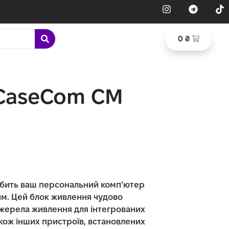
0
₴
 CaseCom CM
обить ваш персональний комп’ютер
им. Цей блок живлення чудово
джерела живлення для інтегрованих
акож інших пристроїв, встановлених