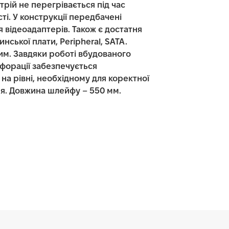
трій не перегрівається під час
і. У конструкції передбачені
я відеоадаптерів. Також є достатня
нської плати, Peripheral, SATA.
им. Завдяки роботі вбудованого
рфорації забезпечується
а рівні, необхідному для коректної
ня. Довжина шлейфу – 550 мм.