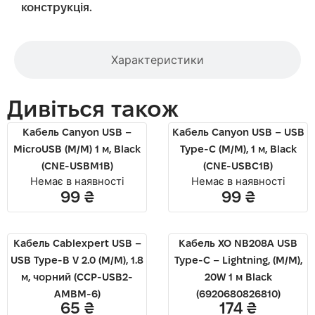
конструкція.
Характеристики
Дивіться також
Кабель Canyon USB –
Кабель Canyon USB – USB
MicroUSB (M/M) 1 м, Black
Type-C (M/M), 1 м, Black
(CNE-USBM1B)
(CNE-USBC1B)
Немає в наявності
Немає в наявності
99
₴
99
₴
Кабель Cablexpert USB –
Кабель XO NB208A USB
USB Type-B V 2.0 (M/M), 1.8
Type-C – Lightning, (M/M),
м, чорний (CCP-USB2-
20W 1 м Black
AMBM-6)
(6920680826810)
65
₴
174
₴