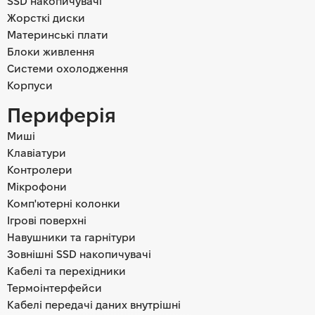
SSD накопичувачі
Жорсткі диски
Материнські плати
Блоки живлення
Системи охолодження
Корпуси
Периферія
Миші
Клавіатури
Контролери
Мікрофони
Комп'ютерні колонки
Ігрові поверхні
Навушники та гарнітури
Зовнішні SSD накопичувачі
Кабелі та перехідники
Термоінтерфейси
Кабелі передачі даних внутрішні