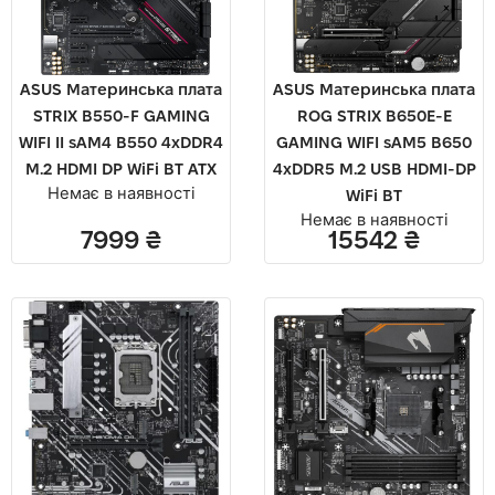
ASUS Материнcька плата
ASUS Материнcька плата
STRIX B550-F GAMING
ROG STRIX B650E-E
WIFI II sAM4 B550 4xDDR4
GAMING WIFI sAM5 B650
M.2 HDMI DP WiFi BT ATX
4xDDR5 M.2 USB HDMI-DP
Немає в наявності
WiFi BT
Немає в наявності
7999
₴
15542
₴