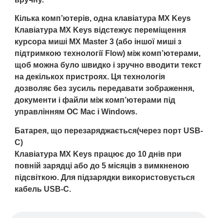
Кілька комп’ютерів, одна клавіатура MX Keys
Клавіатура MX Keys відстежує переміщення
курсора миші MX Master 3 (або іншої миші з
підтримкою технології Flow) між комп’ютерами,
щоб можна було швидко і зручно вводити текст
на декількох пристроях. Ця технологія
дозволяє без зусиль передавати зображення,
документи і файли між комп’ютерами під
управлінням ОС Mac і Windows.
Батарея, що перезаряджається(через порт USB-
C)
Клавіатура MX Keys працює до 10 днів при
повній зарядці або до 5 місяців з вимкненою
підсвіткою. Для підзарядки використовується
кабель USB-C.