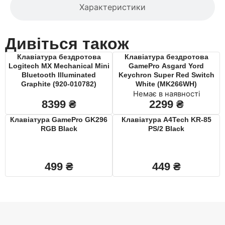
Характеристики
Дивіться також
Клавiатура бездротова
Клавіатура бездротова
Logitech MX Mechanical Mini
GamePro Asgard Yord
Bluetooth Illuminated
Keychron Super Red Switch
Graphite (920-010782)
White (MK266WH)
Немає в наявності
8399
₴
2299
₴
Клавіатура GamePro GK296
Клавіатура A4Tech KR-85
RGB Black
PS/2 Black
499
₴
449
₴