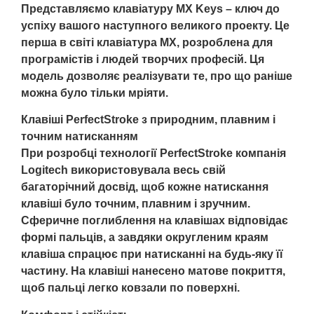
Представляємо клавіатуру MX Keys – ключ до
успіху вашого наступного великого проекту. Це
перша в світі клавіатура MX, розроблена для
програмістів і людей творчих професій. Ця
модель дозволяє реалізувати те, про що раніше
можна було тільки мріяти.
Клавіші PerfectStroke з природним, плавним і
точним натисканням
При розробці технології PerfectStroke компанія
Logitech використовувала весь свій
багаторічний досвід, щоб кожне натискання
клавіші було точним, плавним і зручним.
Сферичне поглиблення на клавішах відповідає
формі пальців, а завдяки округленим краям
клавіша спрацює при натисканні на будь-яку її
частину. На клавіші нанесено матове покриття,
щоб пальці легко ковзали по поверхні.