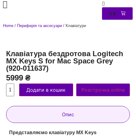
0
₴
0
Home
/
Периферія та аксесуари
/ Клавіатури
Клавiатура бездротова Logitech
MX Keys S for Mac Space Grey
(920-011637)
5999
₴
Додати в кошик
Розстрочка online
Опис
Представляємо клавіатуру MX Keys