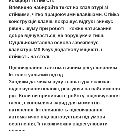
Комфорт і стійкість
Впевнено набирайте текст на клавіатурі зі
стійкими, чітко працюючими клавішами. Стійка
конструкція клавіш покращує відгук і знижує
рівень шуму при роботі – кожне натискання
добре відчувається, не порушуючи тиші.
Суцільнометалева основа забезпечує
клавіатурі MX Keys додаткову міцність і
стійкість на столі.
Підсвічування з автоматичним регулюванням.
Інтелектуальний підхід
Завдяки датчикам руху клавіатура включає
підсвічування клавіш, реагуючи на наближення
рук. Коли ви припиняєте роботу, підсвічування
гасне, економлячи заряд для моментів
натхнення. Інтенсивність підсвічування
автоматично підлаштовується під умови
освітлення; її також можна відрегулювати
вручну.