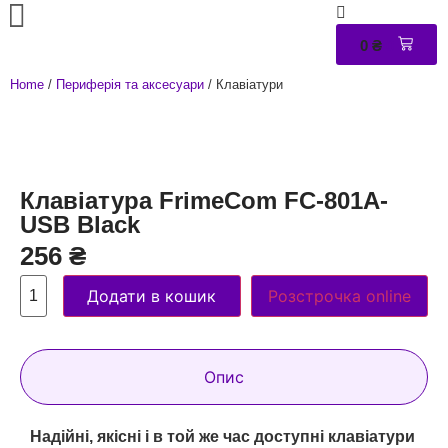
0
₴
0
Home
/
Периферія та аксесуари
/ Клавіатури
Клавіатура FrimeCom FC-801А-
USB Black
256
₴
Додати в кошик
Розстрочка online
Опис
Надійні, якісні і в той же час доступні клавіатури