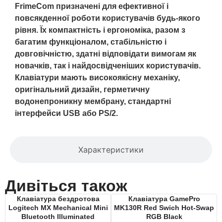
FrimeCom призначені для ефективної і
повсякденної роботи користувачів будь-якого
рівня. Їх компактність і ергономіка, разом з
багатим функціоналом, стабільністю і
довговічністю, здатні відповідати вимогам як
новачків, так і найдосвідченіших користувачів.
Клавіатури мають високоякісну механіку,
оригінальний дизайн, герметичну
водонепроникну мембрану, стандартні
інтерфейси USB або PS/2.
Характеристики
Дивіться також
Клавiатура бездротова
Клавіатура GamePro
Logitech MX Mechanical Mini
MK130R Red Swich Hot-Swap
Bluetooth Illuminated
RGB Black