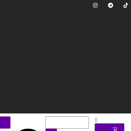
0
₴
0