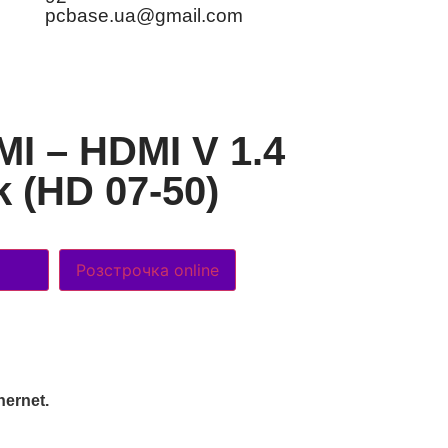
pcbase.ua@gmail.com
I – HDMI V 1.4
k (HD 07-50)
Розстрочка online
hernet.