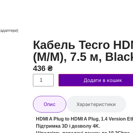
(адаптери)
Кабель Tecro HDM
(M/M), 7.5 м, Blac
436
₴
Додати в кошик
Опис
Характеристики
HDMI A Plug to HDMI A Plug, 1.4 Version Et
Підтримка 3D і дозволу 4K.