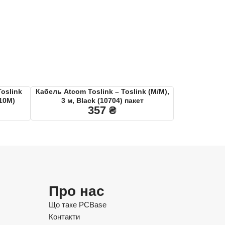
Toslink
Кабель Atcom Toslink – Toslink (M/M),
-10M)
3 м, Black (10704) пакет
357
₴
Про нас
Що таке PCBase
Контакти