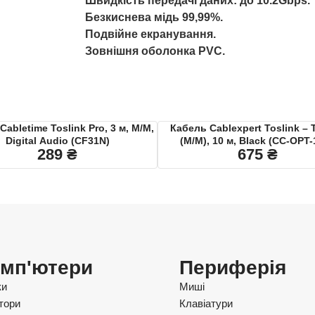
Швидкість передачі даних: до 10.2Gbps.
Безкиснева мідь 99,99%.
Подвійне екранування.
Зовнішня оболонка PVC.
Cabletime Toslink Pro, 3 м, M/M,
Кабель Cablexpert Toslink – 
Digital Audio (CF31N)
(M/M), 10 м, Black (CC-OPT
289
₴
675
₴
мп'ютери
Периферія
ки
Миші
тори
Клавіатури