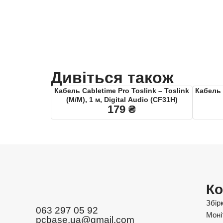
Дивіться також
Кабель Cabletime Pro Toslink – Toslink
Кабель 
(M/M), 1 м, Digital Audio (CF31H)
179
₴
Ко
Збір
063 297 05 92
Моні
pcbase.ua@gmail.com