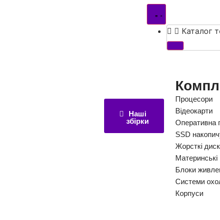
Каталог т
Компл
Процесори
Відеокарти
Наші
збірки
Оперативна 
SSD накопич
Жорсткі дис
Материнські
Блоки живле
Системи охо
Корпуси