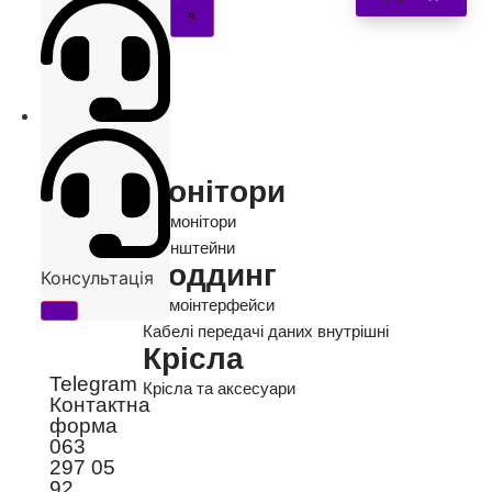
Монітори
Всі монітори
Кронштейни
Моддинг
Консультація
Термоінтерфейси
Кабелі передачі даних внутрішні
Крісла
Telegram
Крісла та аксесуари
Контактна
форма
063
297 05
92