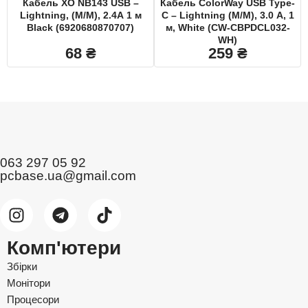
Кабель XO NB143 USB –
Кабель ColorWay USB Type-
Lightning, (M/M), 2.4A 1 м
C – Lightning (M/M), 3.0 А, 1
Black (6920680870707)
м, White (CW-CBPDCL032-
WH)
68
₴
259
₴
063 297 05 92
pcbase.ua@gmail.com
Комп'ютери
Збірки
Монітори
Процесори