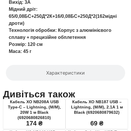
Вихід: 3A
Мідний дріт:
65/0,08БС+250Д*2К+16/0,08БС+250Д*2(162мідні
дроти)
Технологія обробки: Корпус з алюмінієвого
сплаву + прецизійне обплетення
Розмір: 120 см
Маса: 45 г
Характеристики
Дивіться також
Кабель XO NB208A USB
Кабель XO NB187 USB –
Type-C – Lightning, (M/M),
Lightning, (M/M), 2.1A 1 м
20W 1 м Black
Black (6920680879632)
(6920680826810)
174
₴
69
₴