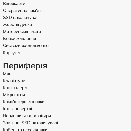
Відеокарти
Оперативна пам'ять
SSD накопичувачі
Жорсткі диски
Материнські плати
Блоки живлення
Системи охолодження
Корпуси
Периферія
Миші
Клавіатури
Контролери
Мікрофони
Комп'ютерні колонки
Ігрові поверхні
Навушники та гарнітури
Зовнішні SSD накопичувачі
Кабелі та перехідники