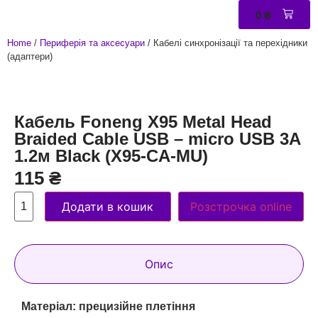
0
₴
0
Home
/
Периферія та аксесуари
/ Кабелі синхронізації та перехідники
(адаптери)
Кабель Foneng X95 Metal Head
Braided Cable USB – micro USB 3A
1.2м Black (X95-CA-MU)
115
₴
Додати в кошик
Розстрочка online
Опис
Матеріал: прецизійне плетіння