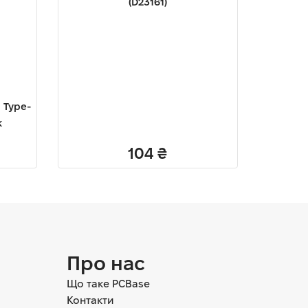
(D23161)
 Type-
k
104
₴
Про нас
Що таке PCBase
Контакти