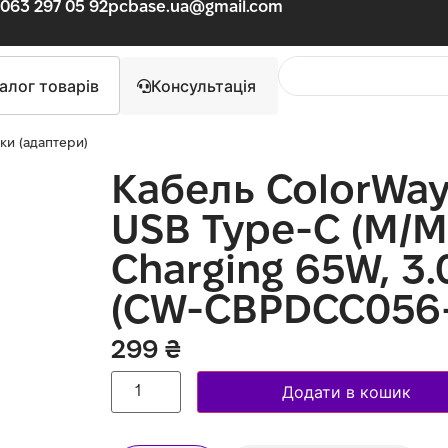
063 297 05 92
pcbase.ua@gmail.com
алог товарів
Консультація
ики (адаптери)
Кабель ColorWay
USB Type-C (M/M)
Charging 65W, 3.0
(CW-CBPDCC056
299
₴
Додати в кошик