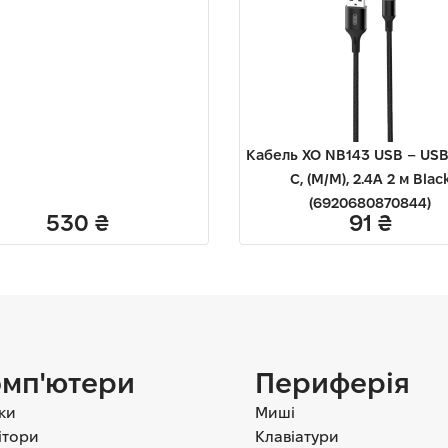
Кабель XO NB143 USB – USB
C, (M/M), 2.4A 2 м Blac
(6920680870844)
530
₴
91
₴
мп'ютери
Периферія
ки
Миші
ітори
Клавіатури