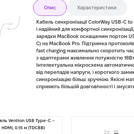
Опис
Характеристики
Кабель синхронізації ColorWay USB-C to
і надійний для комфортної синхронізації,
зарядки MacBook оснащеним портом USB
C) на MacBook Pro. Підтримка протоколі
fast charging максимально скоротить ча
з адаптерами живлення потужністю 18Вт,
Інтелектуальна мікросхема автоматично
від перепадів напруги, і короткого зам
синхронізацію більш зручною. Якісні мат
сприяють більшій довговічності і змуся
ель Vention USB Type-C –
HDMI, 0.15 м (TDCBB)