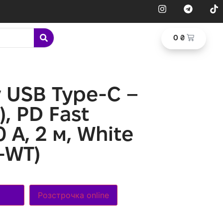
0
₴
 USB Type-C –
, PD Fast
 А, 2 м, White
-WT)
Розстрочка online