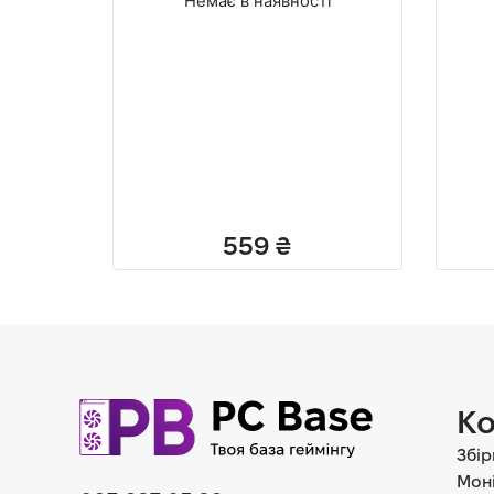
Немає в наявності
559
₴
Ко
Збір
Мон