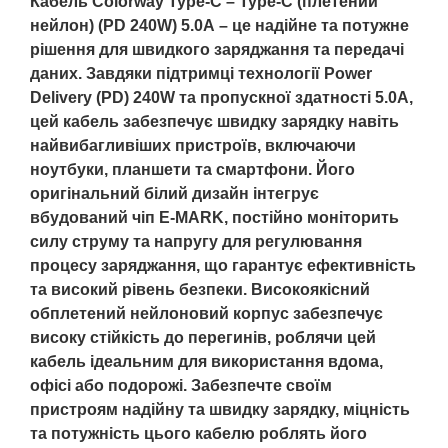
Кабель Colorway Type-C – Type-C (плетений
нейлон) (PD 240W) 5.0А – це надійне та потужне
рішення для швидкого заряджання та передачі
даних. Завдяки підтримці технології Power
Delivery (PD) 240W та пропускної здатності 5.0А,
цей кабель забезпечує швидку зарядку навіть
найвибагливіших пристроїв, включаючи
ноутбуки, планшети та смартфони. Його
оригінальний білий дизайн інтегрує
вбудований чіп E-MARK, постійно моніторить
силу струму та напругу для регулювання
процесу заряджання, що гарантує ефективність
та високий рівень безпеки. Високоякісний
обплетений нейлоновий корпус забезпечує
високу стійкість до перегинів, роблячи цей
кабель ідеальним для використання вдома,
офісі або подорожі. Забезпечте своїм
пристроям надійну та швидку зарядку, міцність
та потужність цього кабелю роблять його