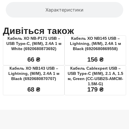
Характеристики
Дивіться також
Кабель XO NB-P171 USB –
Кабель XO NB145 USB –
USB Type-C, (M/M), 2.4A 1 м
Lightning, (M/M), 2.4A 1 м
White (6920680873692)
Black (6920680869558)
66
₴
156
₴
Кабель XO NB143 USB –
Кабель Cablexpert USB –
Lightning, (M/M), 2.4A 1 м
USB Type-C (M/M), 2.1 A, 1.5
Black (6920680870707)
м, Green (CC-USB2S-AMCM-
1.5M-G)
68
₴
179
₴