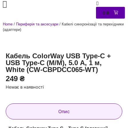
0
₴
0
Home
/
Периферія та аксесуари
/ Кабелі синхронізації та перехідники
(адаптери)
Кабель ColorWay USB Type-C +
USB Type-C (M/M), 5.0 А, 1 м,
White (CW-CBPDCC065-WT)
249
₴
Немає в наявності
Опис