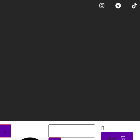
0
₴
0