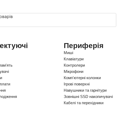
оварів
ектуючі
Периферія
Миші
Клавіатури
пам'ять
Контролери
увачі
Мікрофони
ки
Комп'ютерні колонки
 плати
Ігрові поверхні
ння
Навушники та гарнітури
лодження
Зовнішні SSD накопичувачі
Кабелі та перехідники