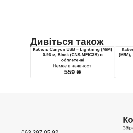
Дивіться також
Кабель Canyon USB – Lightning (M/M)
Кабе
0.96 м, Black (CNS-MFIC3B) в
(M/M),
обплетеннi
Немає в наявності
559
₴
Ко
Збір
063 297 05 92