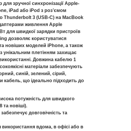
 для зручної синхронізації Apple-
ne, iPad або iPod з роз’ємом
о Thunderbolt 3 (USB-C) на MacBook
адаптерами живлення Apple
7Вт для швидкої зарядки пристроїв
ning дозволяє користуватися
та новіших моделей iPhone, а також
 з унікальним плетінням захищає
 використанні. Довжина кабелю 1
сокоякісні матеріали забезпечують
рний, синій, зелений, сірий,
и кабель, що ідеально підходить до
Висока потужність для швидкого
 та новіші).
 забезпечує довговічність та
 використання вдома, в офісі або в