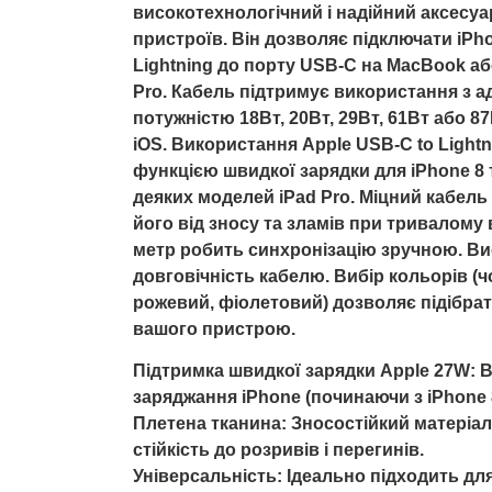
високотехнологічний і надійний аксесуар
пристроїв. Він дозволяє підключати iPho
Lightning до порту USB-C на MacBook аб
Pro. Кабель підтримує використання з 
потужністю 18Вт, 20Вт, 29Вт, 61Вт або 8
iOS. Використання Apple USB-C to Light
функцією швидкої зарядки для iPhone 8 
деяких моделей iPad Pro. Міцний кабель
його від зносу та зламів при тривалому
метр робить синхронізацію зручною. Ви
довговічність кабелю. Вибір кольорів (чо
рожевий, фіолетовий) дозволяє підібрат
вашого пристрою.
Підтримка швидкої зарядки Apple 27W: 
заряджання iPhone (починаючи з iPhone 8
Плетена тканина: Зносостійкий матеріал
стійкість до розривів і перегинів.
Універсальність: Ідеально підходить для