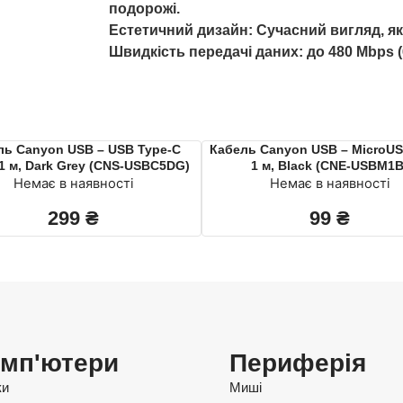
подорожі.
Естетичний дизайн: Сучасний вигляд, я
Швидкість передачі даних: до 480 Mbps (
ль Canyon USB – USB Type-C
Кабель Canyon USB – MicroUS
 1 м, Dark Grey (CNS-USBC5DG)
1 м, Black (CNE-USBM1B
Немає в наявності
Немає в наявності
299
₴
99
₴
мп'ютери
Периферія
ки
Миші