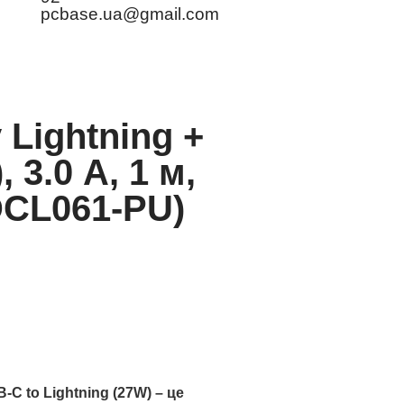
pcbase.ua@gmail.com
Lightning +
 3.0 А, 1 м,
DCL061-PU)
C to Lightning (27W) – це