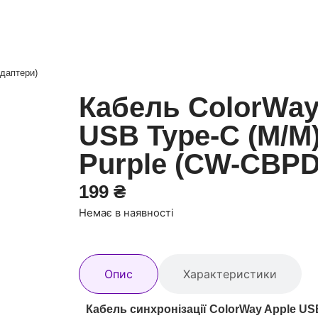
адаптери)
Кабель ColorWay 
USB Type-C (M/M),
Purple (CW-CBP
199
₴
Немає в наявності
Опис
Характеристики
Кабель синхронізації ColorWay Apple USB-