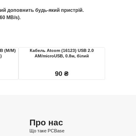
кий доповнить будь-який пристрій.
60 MB/s).
B (M/M)
Кабель Atcom (16123) USB 2.0
)
AM/microUSB, 0.8м, білий
90
₴
Про нас
Що таке PCBase