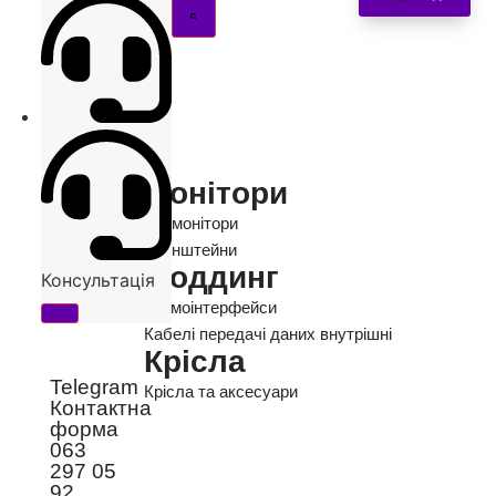
Монітори
Всі монітори
Кронштейни
Моддинг
Консультація
Термоінтерфейси
Кабелі передачі даних внутрішні
Крісла
Telegram
Крісла та аксесуари
Контактна
форма
063
297 05
92