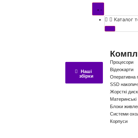
Каталог т
Компл
Процесори
Відеокарти
Наші
збірки
Оперативна 
SSD накопич
Жорсткі дис
Материнські
Блоки живле
Системи охо
Корпуси