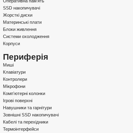
Оперативна пам'ять
SSD накопичувачі
Жорсткі диски
Материнські плати
Блоки живлення
Системи охолодження
Корпуси
Периферія
Миші
Клавіатури
Контролери
Мікрофони
Комп'ютерні колонки
Ігрові поверхні
Навушники та гарнітури
Зовнішні SSD накопичувачі
Кабелі та перехідники
Термоінтерфейси